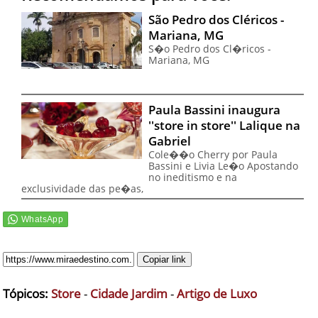
São Pedro dos Cléricos -
Mariana, MG
S�o Pedro dos Cl�ricos -
Mariana, MG
Paula Bassini inaugura
''store in store'' Lalique na
Gabriel
Cole��o Cherry por Paula
Bassini e Livia Le�o Apostando
no ineditismo e na
exclusividade das pe�as,
Copiar link
Tópicos:
Store
-
Cidade Jardim
-
Artigo de Luxo