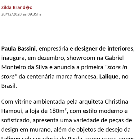
Zilda Brand�o
DICAS DE VIAGEM
20/12/2020 às 09:35hs
QUEM SOMOS
TV ZILDA BRANDÃO
ÚLTIMAS NOTÍCIAS
Paula Bassini
, empresária e
designer de interiores
,
FALE CONOSCO
inaugura, em dezembro, showroom na Gabriel
Monteiro da Silva e anuncia a primeira
"store in
store"
da centenária marca francesa,
Lalique
, no
Brasil.
Com vitrine ambientada pela arquiteta Christina
Hamoui, a loja de 180m², com estilo moderno e
sofisticado, apresenta uma variedade de peças de
design em murano, além de objetos de desejo da