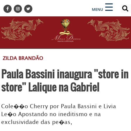
×
×
☰
ENCONTRE SUA NOTÍCIA
MENU
HOME
BELEZA
BUSINESS E NEGÓCIOS
CULTURA
DESTINOS
ZILDA BRANDÃO
EVENTOS
Paula Bassini inaugura ''store in
GASTRONOMIA
HOTELARIA
store'' Lalique na Gabriel
MODA
PETS
Cole��o Cherry por Paula Bassini e Livia
SOCIAL
Le�o Apostando no ineditismo e na
TURISMO
exclusividade das pe�as,
ZILDA BRANDÃO