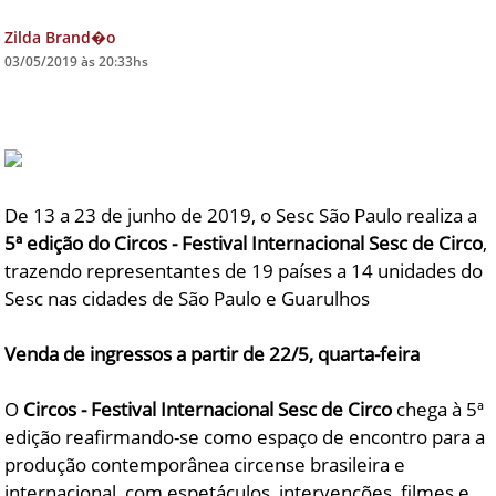
Zilda Brand�o
DICAS DE VIAGEM
03/05/2019 às 20:33hs
QUEM SOMOS
TV ZILDA BRANDÃO
ÚLTIMAS NOTÍCIAS
FALE CONOSCO
De 13 a 23 de junho de 2019, o Sesc São Paulo realiza a
5ª edição do Circos - Festival Internacional Sesc de Circo
,
trazendo representantes de 19 países a 14 unidades do
Sesc nas cidades de São Paulo e Guarulhos
Venda de ingressos a partir de 22/5, quarta-feira
O
Circos - Festival Internacional Sesc de Circo
chega à 5ª
edição reafirmando-se como espaço de encontro para a
produção contemporânea circense brasileira e
internacional, com espetáculos, intervenções, filmes e