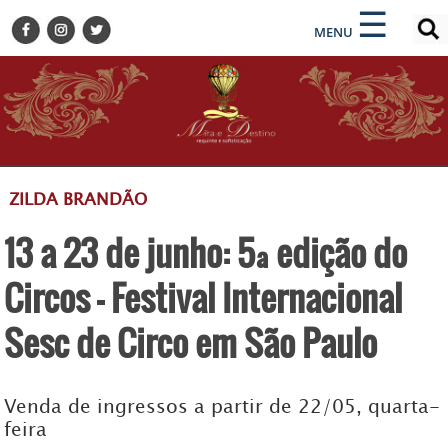
×
×
☰
ENCONTRE SUA NOTÍCIA
MENU
HOME
BELEZA
BUSINESS E NEGÓCIOS
CULTURA
DESTINOS
ZILDA BRANDÃO
EVENTOS
13 a 23 de junho: 5ª edição do
GASTRONOMIA
HOTELARIA
Circos - Festival Internacional
MODA
Sesc de Circo em São Paulo
PETS
SOCIAL
Venda de ingressos a partir de 22/05, quarta-
TURISMO
feira
ZILDA BRANDÃO