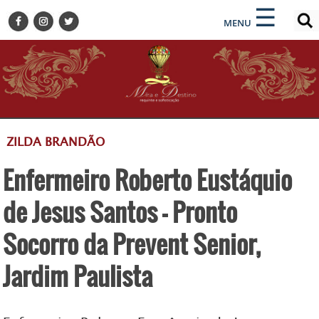
×
×
☰
ENCONTRE SUA NOTÍCIA
MENU
HOME
BELEZA
BUSINESS E NEGÓCIOS
CULTURA
DESTINOS
ZILDA BRANDÃO
EVENTOS
Enfermeiro Roberto Eustáquio
GASTRONOMIA
HOTELARIA
de Jesus Santos - Pronto
MODA
Socorro da Prevent Senior,
PETS
Jardim Paulista
SOCIAL
TURISMO
ZILDA BRANDÃO