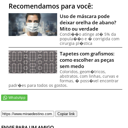
Recomendamos para você:
Uso de máscara pode
deixar orelha de abano?
Mito ou verdade
Condi��o atinge at� 5% da
popula��o e � corrigida com
cirurgia pl�stica
Tapetes com grafismos:
como escolher as peças
sem medo
Coloridos, geom�tricos,
abstratos, com linhas, curvas e
formas, � poss�vel encontrar
padr�es para todos os gostos.
Copiar link
ENVIE PARA UM AMIGO