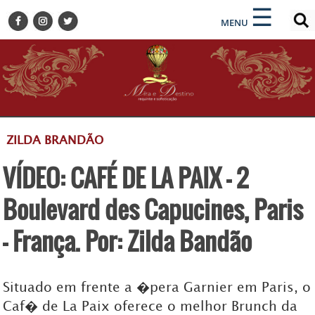
×
×
☰
ENCONTRE SUA NOTÍCIA
MENU
HOME
BELEZA
BUSINESS E NEGÓCIOS
CULTURA
DESTINOS
ZILDA BRANDÃO
EVENTOS
VÍDEO: CAFÉ DE LA PAIX - 2
GASTRONOMIA
HOTELARIA
Boulevard des Capucines, Paris
MODA
- França. Por: Zilda Bandão
PETS
SOCIAL
Situado em frente a �pera Garnier em Paris, o
TURISMO
Caf� de La Paix oferece o melhor Brunch da
ZILDA BRANDÃO