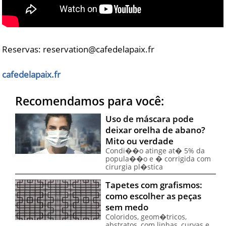
Reservas: reservation@cafedelapaix.fr
cafedelapaix.fr
Recomendamos para você:
Uso de máscara pode
deixar orelha de abano?
Mito ou verdade
Condi��o atinge at� 5% da
popula��o e � corrigida com
cirurgia pl�stica
Tapetes com grafismos:
como escolher as peças
sem medo
Coloridos, geom�tricos,
abstratos, com linhas, curvas e