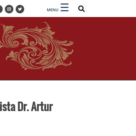
×
×
☰
MENU
sta Dr. Artur