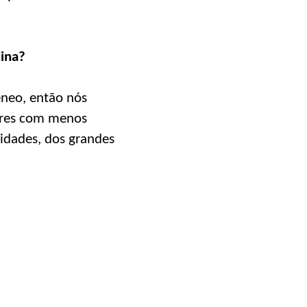
cina?
êneo, então nós
bres com menos
cidades, dos grandes