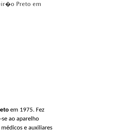
eir�o Preto em
reto
em 1975. Fez
-se ao aparelho
édicos e auxiliares