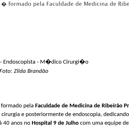
a � formado pela Faculdade de Medicina de Rib
DICAS DE VIAGEM
QUEM SOMOS
TV ZILDA BRANDÃO
ÚLTIMAS NOTÍCIAS
FALE CONOSCO
 Foto: Zilda Brandão
 formado pela
Faculdade de Medicina de Ribeirão P
 cirurgia e posteriormente de endoscopia, dedicando
há 40 anos no
Hospital 9 de Julho
com uma equipe de m