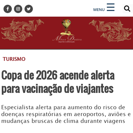
×
×
☰
ENCONTRE SUA NOTÍCIA
MENU
HOME
BELEZA
BUSINESS E NEGÓCIOS
CULTURA
DESTINOS
TURISMO
EVENTOS
Copa de 2026 acende alerta
GASTRONOMIA
HOTELARIA
para vacinação de viajantes
MODA
PETS
Especialista alerta para aumento do risco de
SOCIAL
doenças respiratórias em aeroportos, aviões e
mudanças bruscas de clima durante viagens
TURISMO
ZILDA BRANDÃO