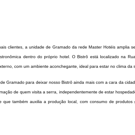
DICAS DE VIAGEM
QUEM SOMOS
TV ZILDA BRANDÃO
ÚLTIMAS NOTÍCIAS
ais clientes, a unidade de Gramado da rede Master Hotéis amplia s
FALE CONOSCO
tronômica dentro do próprio hotel. O Bistrô está localizado na Rua
xterno, com um ambiente aconchegante, ideal para estar no clima da 
de Gramado para deixar nosso Bistrô ainda mais com a cara da cidade
amação de quem visita a serra, independentemente de estar hospeda
e que também auxilia a produção local, com consumo de produtos ga