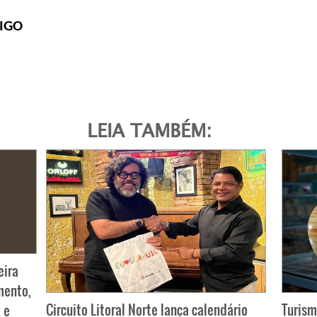
IGO
LEIA TAMBÉM:
eira
mento,
Circuito Litoral Norte lança calendário
Turism
 e