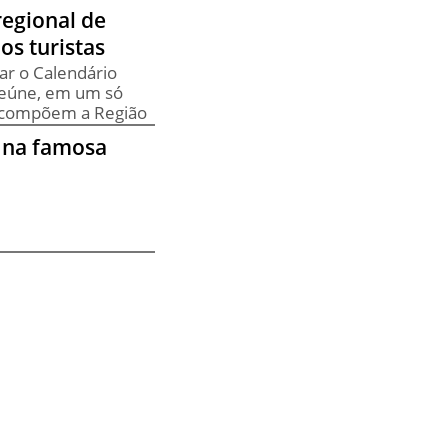
regional de
os turistas
çar o Calendário
reúne, em um só
ue compõem a Região
a na famosa