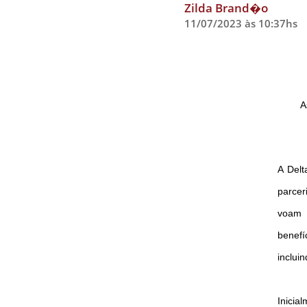
Zilda Brand�o
11/07/2023 às 10:37hs
A
A Delt
parcer
voam 
benef
inclui
Inicia