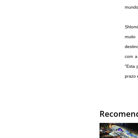
mundo
Shlomi
muito 
destin
com a 
"Esta 
prazo 
Recomend