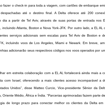
o fazer o check-in para toda a viagem, com cartões de embarque emi
 despachadas até o destino final. A Delta oferece até 200 conex
dia a partir de Tel Aviv, através de suas portas de entrada nos 
, incluindo Atlanta, Boston e Nova York-JFK. Por outro lado, a EL AL 
ientes serviços adicionais sem escalas para Tel Aviv de Boston e 
FK, incluindo voos de Los Angeles, Miami e Newark. Em breve, a
hias adicionarão seus respectivos códigos nos voos operados por u
lhar em estreita colaboração com a EL AL fortalecerá ainda mais a 
ta com Israel, oferecendo a mais clientes acesso incomparável a d
tados Unidos”, disse Matteo Curcio, Vice-presidente Sênior da Del
, Oriente Médio, África e Índia. “Parcerias aprimoradas fazem parte d
égia de longo prazo para conectar melhor os clientes da Delta em