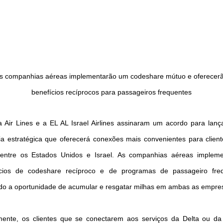
DICAS DE VIAGEM
QUEM SOMOS
TV ZILDA BRANDÃO
ÚLTIMAS NOTÍCIAS
s companhias aéreas implementarão um codeshare mútuo e oferecer
FALE CONOSCO
benefícios recíprocos para passageiros frequentes
a Air Lines e a EL AL Israel Airlines assinaram um acordo para lan
ia estratégica que oferecerá conexões mais convenientes para clien
entre os Estados Unidos e Israel. As companhias aéreas impleme
ícios de codeshare recíproco e de programas de passageiro freq
ndo a oportunidade de acumular e resgatar milhas em ambas as empre
lmente, os clientes que se conectarem aos serviços da Delta ou d