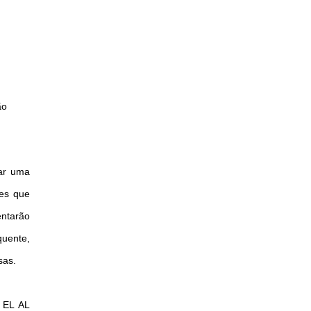
ão
çar uma
tes que
ntarão
uente,
sas.
a EL AL