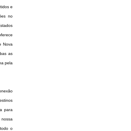
tidos e
ões no
Estados
oferece
de Nova
mbas as
ma pela
conexão
estinos
ta para
e nossa
 todo o