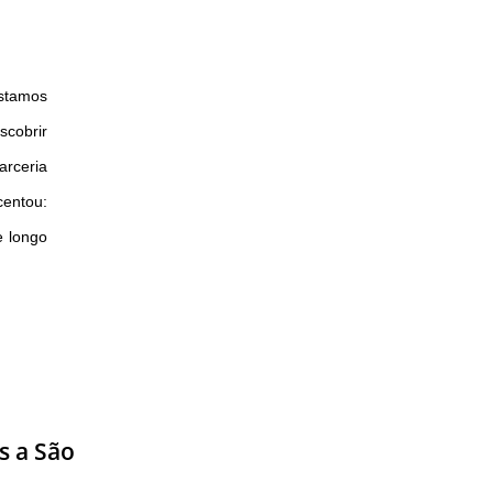
Estamos
scobrir
arceria
centou:
e longo
s a São