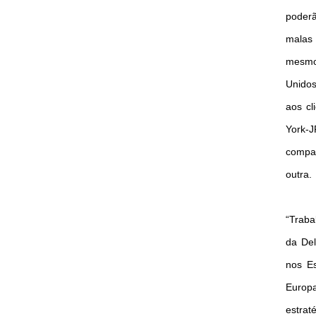
poderã
malas
mesmo 
Unidos
aos cl
York-J
compan
outra.
“Traba
da Del
nos Es
Europa
estrat