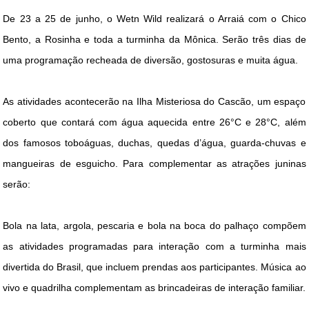
De 23 a 25 de junho, o Wetn Wild realizará o Arraiá com o Chico
DICAS DE VIAGEM
Bento, a Rosinha e toda a turminha da Mônica. Serão três dias de
QUEM SOMOS
uma programação recheada de diversão, gostosuras e muita água.
TV ZILDA BRANDÃO
ÚLTIMAS NOTÍCIAS
As atividades acontecerão na Ilha Misteriosa do Cascão, um espaço
FALE CONOSCO
coberto que contará com água aquecida entre 26°C e 28°C, além
dos famosos toboáguas, duchas, quedas d’água, guarda-chuvas e
mangueiras de esguicho. Para complementar as atrações juninas
serão:
Bola na lata, argola, pescaria e bola na boca do palhaço compõem
as atividades programadas para interação com a turminha mais
divertida do Brasil, que incluem prendas aos participantes. Música ao
vivo e quadrilha complementam as brincadeiras de interação familiar.