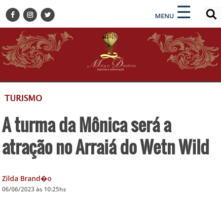
×
×
☰
ENCONTRE SUA NOTÍCIA
MENU
HOME
BELEZA
BUSINESS E NEGÓCIOS
CULTURA
DESTINOS
TURISMO
EVENTOS
A turma da Mônica será a
GASTRONOMIA
HOTELARIA
atração no Arraiá do Wetn Wild
MODA
PETS
Zilda Brand�o
SOCIAL
06/06/2023 às 10:25hs
TURISMO
ZILDA BRANDÃO