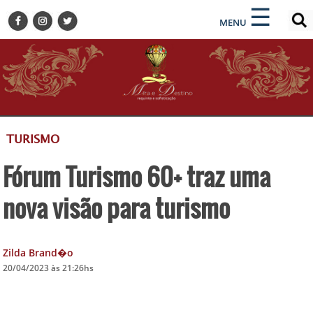
×
×
☰
ENCONTRE SUA NOTÍCIA
MENU
HOME
BELEZA
BUSINESS E NEGÓCIOS
CULTURA
DESTINOS
TURISMO
EVENTOS
Fórum Turismo 60+ traz uma
GASTRONOMIA
HOTELARIA
nova visão para turismo
MODA
PETS
Zilda Brand�o
SOCIAL
20/04/2023 às 21:26hs
TURISMO
ZILDA BRANDÃO