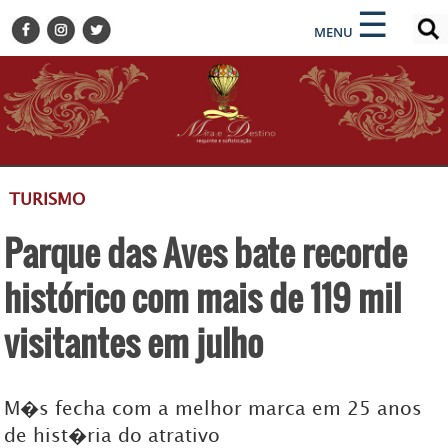
×
×
☰
ENCONTRE SUA NOTÍCIA
MENU
HOME
BELEZA
BUSINESS E NEGÓCIOS
CULTURA
DESTINOS
TURISMO
EVENTOS
Parque das Aves bate recorde
GASTRONOMIA
HOTELARIA
histórico com mais de 119 mil
MODA
visitantes em julho
PETS
SOCIAL
M�s fecha com a melhor marca em 25 anos
TURISMO
de hist�ria do atrativo
ZILDA BRANDÃO