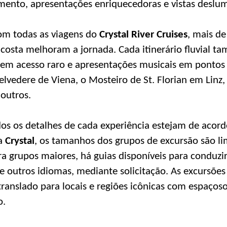
mento, apresentações enriquecedoras e vistas deslu
om todas as viagens do
Crystal River Cruises
, mais d
 costa melhoram a jornada. Cada itinerário fluvial t
ecem acesso raro e apresentações musicais em ponto
Belvedere de Viena, o Mosteiro de St. Florian em Linz
outros.
dos os detalhes de cada experiência estejam de acor
da
Crystal
, os tamanhos dos grupos de excursão são li
a grupos maiores, há guias disponíveis para conduzi
e outros idiomas, mediante solicitação. As excursões
translado para locais e regiões icônicas com espaços
o.