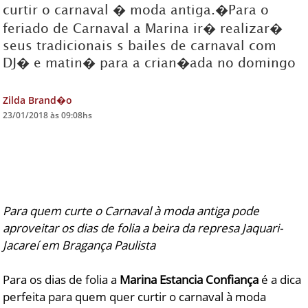
curtir o carnaval � moda antiga.�Para o
feriado de Carnaval a Marina ir� realizar�
DICAS DE VIAGEM
seus tradicionais s bailes de carnaval com
QUEM SOMOS
DJ� e matin� para a crian�ada no domingo
TV ZILDA BRANDÃO
ÚLTIMAS NOTÍCIAS
Zilda Brand�o
23/01/2018 às 09:08hs
FALE CONOSCO
Para quem curte o Carnaval à moda antiga pode
aproveitar os dias de folia a beira da represa Jaquari-
Jacareí em Bragança Paulista
Para os dias de folia a
Marina Estancia Confiança
é a dica
perfeita para quem quer curtir o carnaval à moda