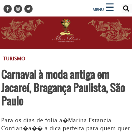
×
×
☰
ENCONTRE SUA NOTÍCIA
MENU
HOME
BELEZA
BUSINESS E NEGÓCIOS
CULTURA
DESTINOS
TURISMO
EVENTOS
Carnaval à moda antiga em
GASTRONOMIA
HOTELARIA
Jacareí, Bragança Paulista, São
MODA
Paulo
PETS
SOCIAL
Para os dias de folia a�Marina Estancia
TURISMO
Confian�a�� a dica perfeita para quem quer
ZILDA BRANDÃO