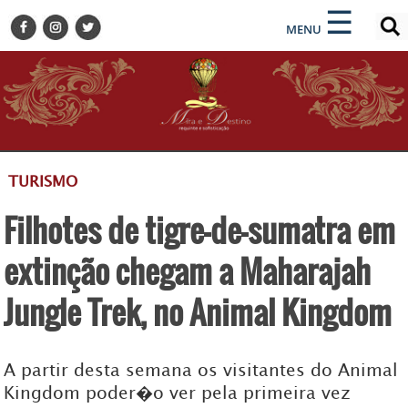
×
×
☰
ENCONTRE SUA NOTÍCIA
MENU
HOME
BELEZA
BUSINESS E NEGÓCIOS
CULTURA
DESTINOS
TURISMO
EVENTOS
Filhotes de tigre-de-sumatra em
GASTRONOMIA
HOTELARIA
extinção chegam a Maharajah
MODA
Jungle Trek, no Animal Kingdom
PETS
SOCIAL
A partir desta semana os visitantes do Animal
TURISMO
Kingdom poder�o ver pela primeira vez
ZILDA BRANDÃO