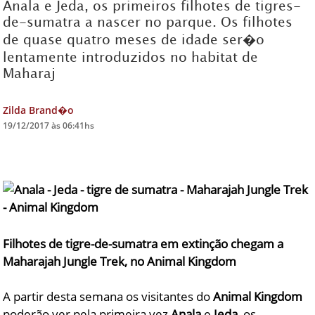
Anala e Jeda, os primeiros filhotes de tigres-
de-sumatra a nascer no parque. Os filhotes
DICAS DE VIAGEM
de quase quatro meses de idade ser�o
QUEM SOMOS
lentamente introduzidos no habitat de
Maharaj
TV ZILDA BRANDÃO
ÚLTIMAS NOTÍCIAS
Zilda Brand�o
FALE CONOSCO
19/12/2017 às 06:41hs
Filhotes de tigre-de-sumatra em extinção chegam a
Maharajah Jungle Trek, no Animal Kingdom
A partir desta semana os visitantes do
Animal Kingdom
poderão ver pela primeira vez
Anala
e
Jeda
, os