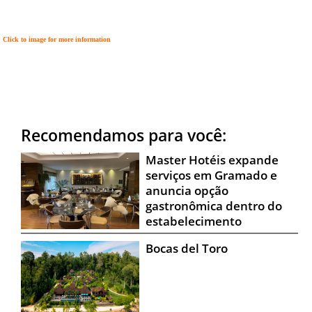
DICAS DE VIAGEM
Click to image for more information
QUEM SOMOS
TV ZILDA BRANDÃO
ÚLTIMAS NOTÍCIAS
FALE CONOSCO
Recomendamos para você:
Master Hotéis expande
serviços em Gramado e
anuncia opção
gastronômica dentro do
estabelecimento
Bocas del Toro