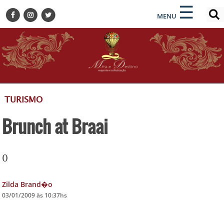
×
×
☰
ENCONTRE SUA NOTÍCIA
MENU
HOME
BELEZA
BUSINESS E NEGÓCIOS
CULTURA
DESTINOS
TURISMO
EVENTOS
Brunch at Braai
GASTRONOMIA
HOTELARIA
MODA
0
PETS
Zilda Brand�o
SOCIAL
03/01/2009 às 10:37hs
TURISMO
ZILDA BRANDÃO