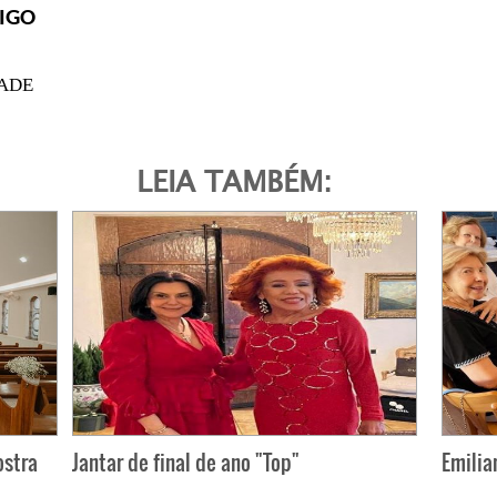
IGO
DADE
LEIA TAMBÉM:
ostra
Jantar de final de ano "Top"
Emilia