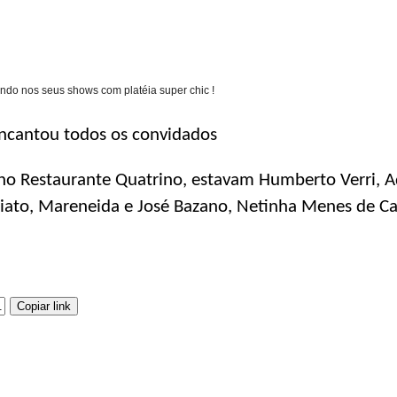
DICAS DE VIAGEM
QUEM SOMOS
ndo nos seus shows com platéia super chic !
TV ZILDA BRANDÃO
ÚLTIMAS NOTÍCIAS
encantou todos os convidados
FALE CONOSCO
no Restaurante Quatrino, estavam Humberto Verri, Ad
iato, Mareneida e José Bazano, Netinha Menes de Ca
Copiar link