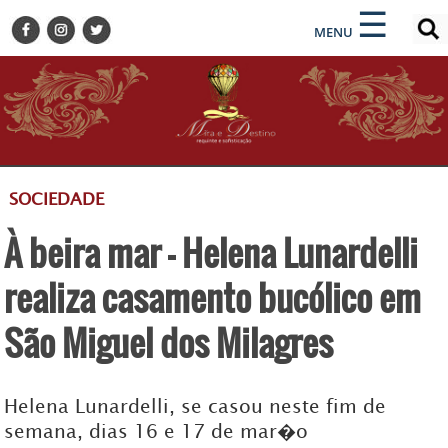
×
×
☰
ENCONTRE SUA NOTÍCIA
MENU
HOME
BELEZA
BUSINESS E NEGÓCIOS
CULTURA
DESTINOS
SOCIEDADE
EVENTOS
À beira mar - Helena Lunardelli
GASTRONOMIA
HOTELARIA
realiza casamento bucólico em
MODA
São Miguel dos Milagres
PETS
SOCIAL
Helena Lunardelli, se casou neste fim de
TURISMO
semana, dias 16 e 17 de mar�o
ZILDA BRANDÃO