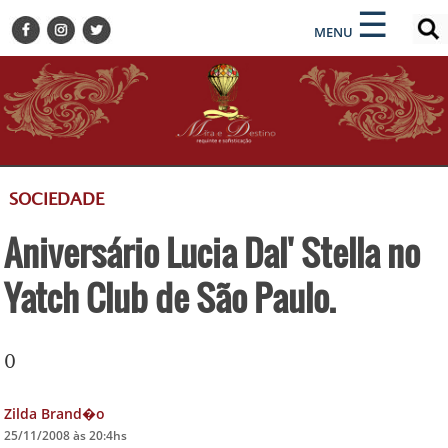
×
×
☰
ENCONTRE SUA NOTÍCIA
MENU
HOME
BELEZA
BUSINESS E NEGÓCIOS
CULTURA
DESTINOS
SOCIEDADE
EVENTOS
Aniversário Lucia Dal' Stella no
GASTRONOMIA
HOTELARIA
Yatch Club de São Paulo.
MODA
PETS
0
SOCIAL
TURISMO
Zilda Brand�o
25/11/2008 às 20:4hs
ZILDA BRANDÃO