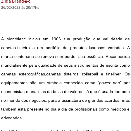
Zilda Brand�o
26/02/2023 às 20:17hs
DICAS DE VIAGEM
QUEM SOMOS
TV ZILDA BRANDÃO
A Montblanc iniciou em 1906 sua produção que vai desde de
ÚLTIMAS NOTÍCIAS
canetas-tinteiro a um portfólio de produtos luxuosos variados. A
FALE CONOSCO
marca centenária se renova sem perder sua essência. Reconhecida
mundialmente pela qualidade de seus instrumentos de escrita como
canetas esferográficas,canetas tinteiros, rollerball e fineliner. Os
equipamentos são um símbolo conhecido como
“power pen”
por
economistas e analistas da bolsa de valores, já que é usada também
no mundo dos negócios, para a assinatura de grandes acordos, mas
também está presente no dia a dia de profissionais como médicos e
advogados.