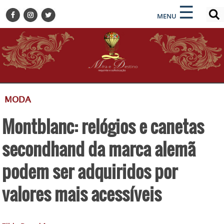
×
×
☰
ENCONTRE SUA NOTÍCIA
MENU
HOME
BELEZA
BUSINESS E NEGÓCIOS
CULTURA
DESTINOS
MODA
EVENTOS
Montblanc: relógios e canetas
GASTRONOMIA
HOTELARIA
secondhand da marca alemã
MODA
podem ser adquiridos por
PETS
valores mais acessíveis
SOCIAL
TURISMO
ZILDA BRANDÃO