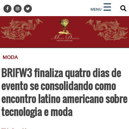
×
×
☰
ENCONTRE SUA NOTÍCIA
MENU
HOME
BELEZA
BUSINESS E NEGÓCIOS
CULTURA
DESTINOS
MODA
EVENTOS
BRIFW3 finaliza quatro dias de
GASTRONOMIA
HOTELARIA
evento se consolidando como
MODA
encontro latino americano sobre
PETS
tecnologia e moda
SOCIAL
TURISMO
ZILDA BRANDÃO