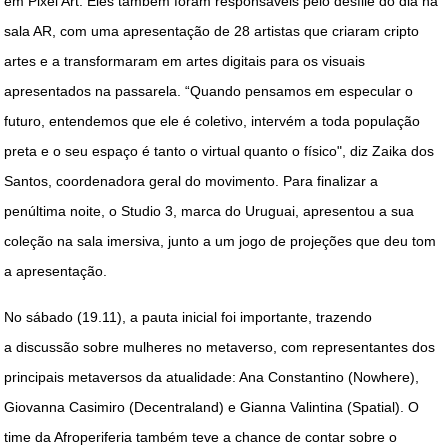
em Pixel Art. Eles também foram responsáveis pelo desfile do dia na
sala AR, com uma apresentação de 28 artistas que criaram cripto
artes e a transformaram em artes digitais para os visuais
apresentados na passarela. “Quando pensamos em especular o
futuro, entendemos que ele é coletivo, intervém a toda população
preta e o seu espaço é tanto o virtual quanto o físico", diz Zaika dos
Santos, coordenadora geral do movimento. Para finalizar a
penúltima noite, o Studio 3, marca do Uruguai, apresentou a sua
coleção na sala imersiva, junto a um jogo de projeções que deu tom
a apresentação.
No sábado (19.11), a pauta inicial foi importante, trazendo
a
discussão sobre mulheres no metaverso, com representantes dos
principais metaversos da atualidade: Ana Constantino (Nowhere),
Giovanna Casimiro (Decentraland) e Gianna Valintina (Spatial). O
time da Afroperiferia também teve a chance de contar sobre o