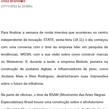
Zilda Brand�o
27/11/2022 às 22:56hs
DICAS DE VIAGEM
QUEM SOMOS
TV ZILDA BRANDÃO
Para finalizar a semana de moda imersiva que aconteceu no centro
ÚLTIMAS NOTÍCIAS
independente de inovação STATE, sexta-feira (18.11) o dia começou
FALE CONOSCO
com uma conversa com o time da empresa líder em pesquisa de
tendências, WGSN, com a sua visão sobre como construir marcas
no Metaverso. E, durante a tarde, a empresa Biobots, pioneira na
construção de avatares digitais, e influenciadores de peso, como
Jordana Maia e Reis Rodrigues, destrincharam suas impressões
sobre o futuro da influência.
Na parte de oficinas, o time da
BSAM (Movimento das Artes Negras
Especulativas) Brasil trouxe uma construção sobre o afrofuturismo