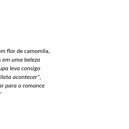
om flor de camomila,
 em uma beleza
upa leva consigo
lieta acontecer"
,
har para o romance
"