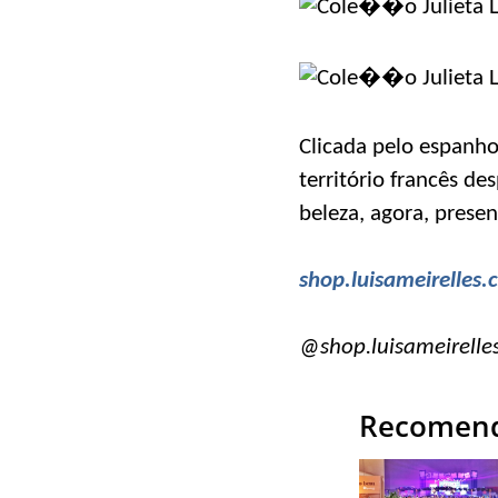
Clicada pelo espanh
território francês d
beleza, agora, presen
shop.luisameirelles
@shop.luisameirelle
Recomend