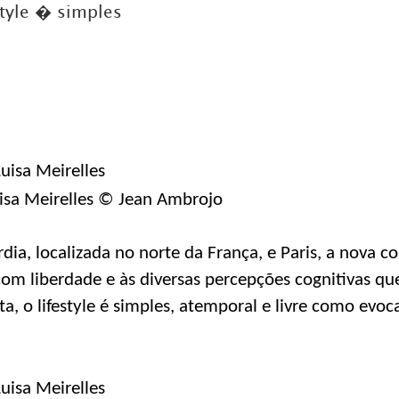
style � simples
DICAS DE VIAGEM
QUEM SOMOS
TV ZILDA BRANDÃO
ÚLTIMAS NOTÍCIAS
FALE CONOSCO
uisa Meirelles © Jean Ambrojo
ia, localizada no norte da França, e Paris, a nova c
om liberdade e às diversas percepções cognitivas que
eta, o lifestyle é simples, atemporal e livre como evoc