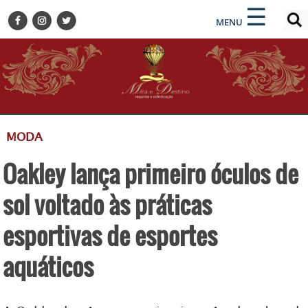
×
×
☰
ENCONTRE SUA NOTÍCIA
MENU
HOME
BELEZA
BUSINESS E NEGÓCIOS
CULTURA
DESTINOS
MODA
EVENTOS
Oakley lança primeiro óculos de
GASTRONOMIA
HOTELARIA
sol voltado às práticas
MODA
esportivas de esportes
PETS
aquáticos
SOCIAL
TURISMO
ZILDA BRANDÃO