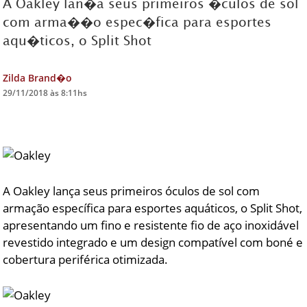
A Oakley lan�a seus primeiros �culos de sol
com arma��o espec�fica para esportes
DICAS DE VIAGEM
aqu�ticos, o Split Shot
QUEM SOMOS
TV ZILDA BRANDÃO
Zilda Brand�o
29/11/2018 às 8:11hs
ÚLTIMAS NOTÍCIAS
FALE CONOSCO
A Oakley lança seus primeiros óculos de sol com
armação específica para esportes aquáticos, o Split Shot,
apresentando um fino e resistente fio de aço inoxidável
revestido integrado e um design compatível com boné e
cobertura periférica otimizada.