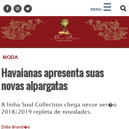
×
×
☰
ENCONTRE SUA NOTÍCIA
MENU
HOME
BELEZA
BUSINESS E NEGÓCIOS
CULTURA
DESTINOS
MODA
EVENTOS
Havaianas apresenta suas
GASTRONOMIA
HOTELARIA
novas alpargatas
MODA
PETS
A linha Soul Collection chega nesse ver�o
SOCIAL
2018/2019 repleta de novidades.
TURISMO
Zilda Brand�o
ZILDA BRANDÃO