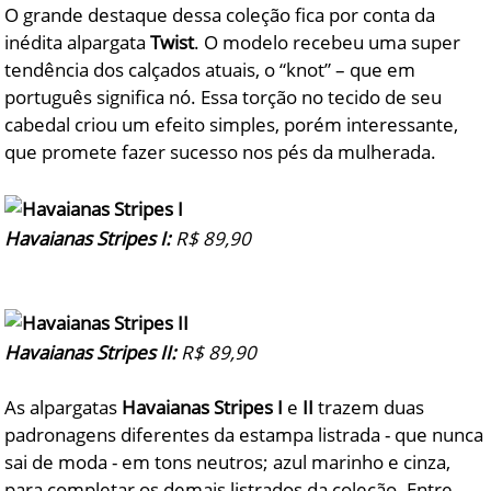
O grande destaque dessa coleção fica por conta da
inédita alpargata
Twist
. O modelo recebeu uma super
tendência dos calçados atuais, o “knot” – que em
português significa nó. Essa torção no tecido de seu
cabedal criou um efeito simples, porém interessante,
que promete fazer sucesso nos pés da mulherada.
Havaianas Stripes I:
R$ 89,90
Havaianas Stripes II:
R$ 89,90
As alpargatas
Havaianas Stripes I
e
II
trazem duas
padronagens diferentes da estampa listrada - que nunca
sai de moda - em tons neutros; azul marinho e cinza,
para completar os demais listrados da coleção. Entre