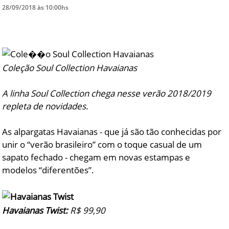
28/09/2018 às 10:00hs
DICAS DE VIAGEM
QUEM SOMOS
TV ZILDA BRANDÃO
Coleção Soul Collection Havaianas
ÚLTIMAS NOTÍCIAS
FALE CONOSCO
A linha Soul Collection chega nesse verão 2018/2019
repleta de novidades.
As alpargatas Havaianas - que já são tão conhecidas por
unir o “verão brasileiro” com o toque casual de um
sapato fechado - chegam em novas estampas e
modelos “diferentões”.
Havaianas Twist:
R$ 99,90