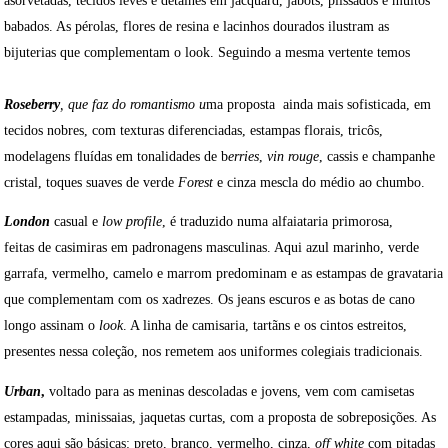
asorvetadas, tecidos leves e detalhes em jacquard, jabots, plissados e muitos
babados. As pérolas, flores de resina e lacinhos dourados ilustram as
bijuterias que complementam o look. Seguindo a mesma vertente temos
Roseberry
,
que faz do romantismo u
ma proposta ainda mais sofisticada, em
tecidos nobres, com texturas diferenciadas, estampas florais, tricôs,
modelagens fluídas em tonalidades de b
erries
,
vin rouge
, cassis e champanhe
cristal, toques suaves de verde
Forest
e cinza mescla do médio ao chumbo.
London
casual e
low profile
, é traduzido numa alfaiataria primorosa,
feitas de casimiras em padronagens masculinas. Aqui azul marinho, verde
garrafa, vermelho, camelo e marrom predominam e as estampas de gravataria
que complementam com os xadrezes. Os jeans escuros e as botas de cano
longo assinam o
look
. A linha de camisaria, tartãns e os cintos estreitos,
presentes nessa coleção, nos remetem aos uniformes colegiais tradicionais.
Urban
,
voltado para as meninas descoladas e jovens, vem com camisetas
estampadas, minissaias, jaquetas curtas, com a proposta de sobreposições. As
cores aqui são básicas: preto, branco, vermelho, cinza,
off white
com pitadas