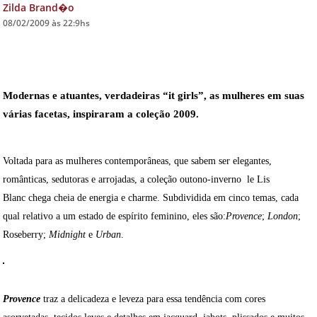
Zilda Brand�o
08/02/2009 às 22:9hs
DICAS DE VIAGEM
QUEM SOMOS
TV ZILDA BRANDÃO
Modernas e atuantes, verdadeiras “it girls”, as mulheres em suas
ÚLTIMAS NOTÍCIAS
várias facetas, inspiraram a coleção 2009.
FALE CONOSCO
Voltada para as mulheres contemporâneas, que sabem ser elegantes,
românticas, sedutoras e arrojadas, a coleção outono-inverno le Lis
Blanc chega cheia de energia e charme. Subdividida em cinco temas, cada
qual relativo a um estado de espírito feminino, eles são:
Provence
;
London
;
Roseberry;
Midnight
e
Urban
.
Provence
traz a delicadeza e leveza para essa tendência com cores