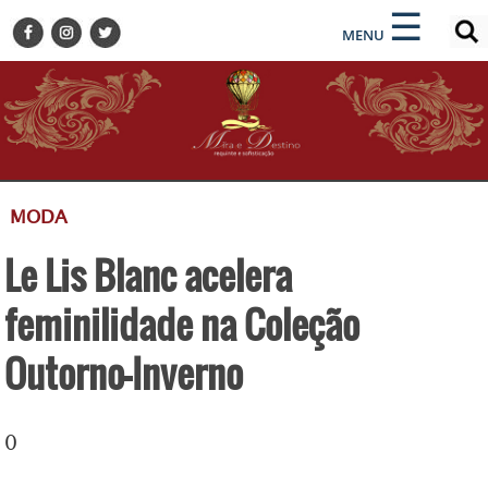
×
×
☰
ENCONTRE SUA NOTÍCIA
MENU
HOME
BELEZA
BUSINESS E NEGÓCIOS
CULTURA
DESTINOS
MODA
EVENTOS
Le Lis Blanc acelera
GASTRONOMIA
HOTELARIA
feminilidade na Coleção
MODA
Outorno-Inverno
PETS
SOCIAL
0
TURISMO
ZILDA BRANDÃO