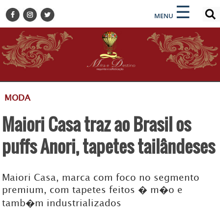
×
×
☰
ENCONTRE SUA NOTÍCIA
MENU
HOME
BELEZA
BUSINESS E NEGÓCIOS
CULTURA
DESTINOS
MODA
EVENTOS
Maiori Casa traz ao Brasil os
GASTRONOMIA
HOTELARIA
puffs Anori, tapetes tailândeses
MODA
PETS
Maiori Casa, marca com foco no segmento
SOCIAL
premium, com tapetes feitos � m�o e
tamb�m industrializados
TURISMO
ZILDA BRANDÃO