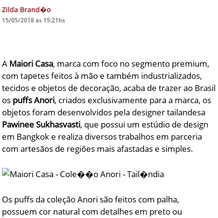
Zilda Brand�o
DICAS DE VIAGEM
15/05/2018 às 15:21hs
QUEM SOMOS
TV ZILDA BRANDÃO
A
Maiori Casa
, marca com foco no segmento premium,
ÚLTIMAS NOTÍCIAS
com tapetes feitos à mão e também industrializados,
FALE CONOSCO
tecidos e objetos de decoração, acaba de trazer ao Brasil
os
puffs Anori
, criados exclusivamente para a marca, os
objetos foram desenvolvidos pela designer tailandesa
Pawinee Sukhasvasti
, que possui um estúdio de design
em Bangkok e realiza diversos trabalhos em parceria
com artesãos de regiões mais afastadas e simples.
Os puffs da coleção Anori são feitos com palha,
possuem cor natural com detalhes em preto ou