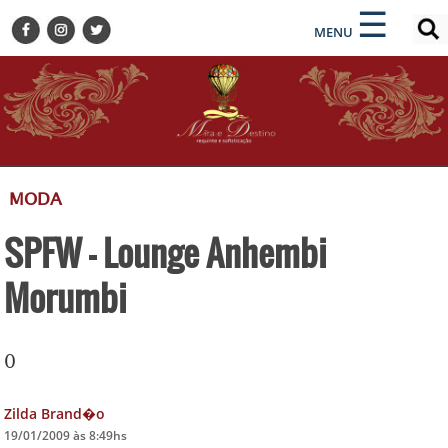
×
×
☰
ENCONTRE SUA NOTÍCIA
MENU
HOME
BELEZA
BUSINESS E NEGÓCIOS
CULTURA
DESTINOS
MODA
EVENTOS
SPFW - Lounge Anhembi
GASTRONOMIA
HOTELARIA
Morumbi
MODA
PETS
0
SOCIAL
TURISMO
Zilda Brand�o
19/01/2009 às 8:49hs
ZILDA BRANDÃO