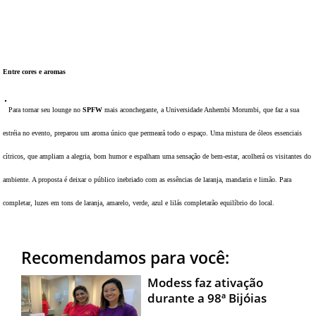
DICAS DE VIAGEM
QUEM SOMOS
Entre cores e aromas
TV ZILDA BRANDÃO
ÚLTIMAS NOTÍCIAS
Para tornar seu lounge no
SPFW
mais aconchegante, a Universidade Anhembi Morumbi, que faz a sua
FALE CONOSCO
estréia no evento, preparou um aroma único que permeará todo o espaço. Uma mistura de óleos essenciais
cítricos, que ampliam a alegria, bom humor e espalham uma sensação de bem-estar, acolherá os visitantes do
ambiente. A proposta é deixar o público inebriado com as essências de laranja, mandarin e limão. Para
completar, luzes em tons de laranja, amarelo, verde, azul e lilás completarão equilíbrio do local.
Recomendamos para você:
Modess faz ativação
durante a 98ª Bijóias