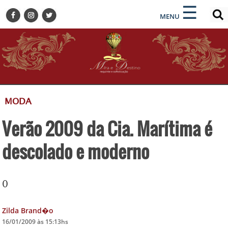
×
×
☰
ENCONTRE SUA NOTÍCIA
MENU
HOME
BELEZA
BUSINESS E NEGÓCIOS
CULTURA
DESTINOS
MODA
EVENTOS
Verão 2009 da Cia. Marítima é
GASTRONOMIA
HOTELARIA
descolado e moderno
MODA
PETS
0
SOCIAL
TURISMO
Zilda Brand�o
16/01/2009 às 15:13hs
ZILDA BRANDÃO