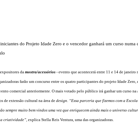
DICAS DE VIAGEM
QUEM SOMOS
TV ZILDA BRANDÃO
ÚLTIMAS NOTÍCIAS
 iniciantes do Projeto Idade Zero e o vencedor ganhará um curso numa 
ulo
FALE CONOSCO
 expositores da
mostra/acessórios
- evento que acontecerá entre 11 e 14 de janeiro
ganizadoras farão um concurso entre os quatro participantes do projeto Idade Zero, 
ento comercial anteriormente. O mais votado pelo público irá ganhar um curso na 
os de extensão cultural na área de
design
.
“Essa parceria que fizemos com a Escola
s são sempre muito bem vindos uma vez que enriquecem ainda mais o universo cultu
a criatividade”
, explica Stella Reis Ventura, uma das organizadoras.