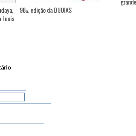
grande
ndaya,
98ª. edição da BIJOIAS
a Louis
ário