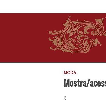
MODA
Mostra/acess
0