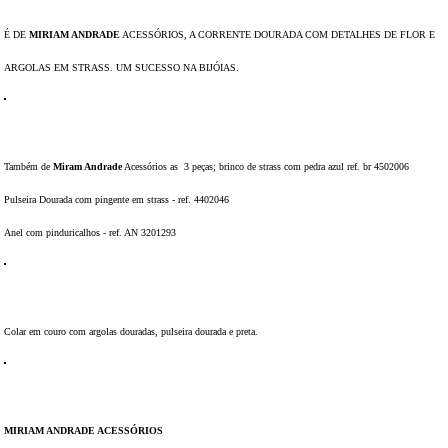
É DE
MIRIAM ANDRADE
ACESSÓRIOS, A CORRENTE DOURADA COM DETALHES DE FLOR E
ARGOLAS EM STRASS. UM SUCESSO NA BIJÓIAS.
Também de
Miram Andrade
Acessórios as 3 peças; brinco de strass com pedra azul ref. br 4502006
Pulseira Dourada com pingente em strass - ref. 4402046
Anel com pinduricalhos - ref. AN 3201293
Colar em couro com argolas douradas, pulseira dourada e preta.
MIRIAM ANDRADE ACESSÓRIOS