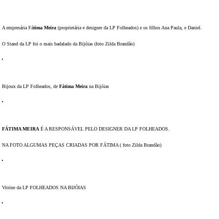
DICAS DE VIAGEM
A empresária Fá
tima Meira
(proprietária e designer da LP Folheados) e os filhos Ana Paula, e Daniel.
QUEM SOMOS
O Stand da LP foi o mais badalado da Bijóias (foto Zilda Brandão)
TV ZILDA BRANDÃO
ÚLTIMAS NOTÍCIAS
FALE CONOSCO
Bijoux da LP Folheados, de
Fátima Meira
na Bijóias
FÁTIMA MEIRA
É A RESPONSÁVEL PELO DESIGNER DA LP FOLHEADOS.
NA FOTO ALGUMAS PEÇAS CRIADAS POR FÁTIMA ( foto Zilda Brandão)
Vitrine da LP FOLHEADOS NA BIJÓIAS