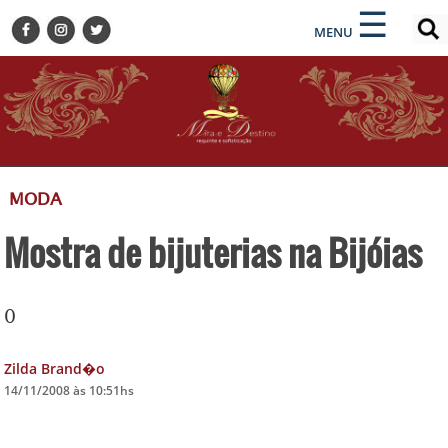
×
×
☰
ENCONTRE SUA NOTÍCIA
MENU
HOME
BELEZA
BUSINESS E NEGÓCIOS
CULTURA
DESTINOS
MODA
EVENTOS
Mostra de bijuterias na Bijóias
GASTRONOMIA
HOTELARIA
MODA
0
PETS
Zilda Brand�o
SOCIAL
14/11/2008 às 10:51hs
TURISMO
ZILDA BRANDÃO