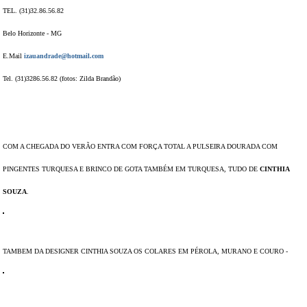
TEL. (31)32.86.56.82
Belo Horizonte - MG
E.Mail
izauandrade@hotmail.com
Tel. (31)3286.56.82 (fotos: Zilda Brandão)
COM A CHEGADA DO VERÃO ENTRA COM FORÇA TOTAL A PULSEIRA DOURADA COM
PINGENTES TURQUESA E BRINCO DE GOTA TAMBÉM EM TURQUESA, TUDO DE
CINTHIA
SOUZA
.
TAMBEM DA DESIGNER CINTHIA SOUZA OS COLARES EM PÉROLA, MURANO E COURO -