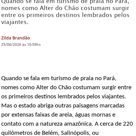
Quando se fala em turismo de praia no Pará,
nomes como Alter do Chão costumam surgir
DICAS DE VIAGEM
entre os primeiros destinos lembrados pelos
viajantes.
QUEM SOMOS
TV ZILDA BRANDÃO
Zilda Brandão
ÚLTIMAS NOTÍCIAS
25/06/2026 às 10:59hs
FALE CONOSCO
Quando se fala em turismo de praia no Pará,
nomes como Alter do Chão costumam surgir entre
os primeiros destinos lembrados pelos viajantes.
Mas o estado abriga outras paisagens marcadas
por extensas faixas de areia, águas mornas e
contato com a natureza amazônica. A cerca de 220
quilômetros de Belém, Salinópolis, ou