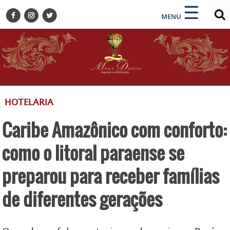
×
×
☰
ENCONTRE SUA NOTÍCIA
MENU
HOME
BELEZA
BUSINESS E NEGÓCIOS
CULTURA
DESTINOS
HOTELARIA
EVENTOS
Caribe Amazônico com conforto:
GASTRONOMIA
HOTELARIA
como o litoral paraense se
MODA
preparou para receber famílias
PETS
de diferentes gerações
SOCIAL
TURISMO
ZILDA BRANDÃO