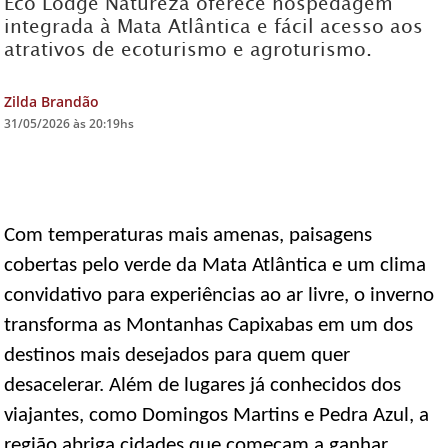
Eco Lodge Natureza oferece hospedagem
integrada à Mata Atlântica e fácil acesso aos
DICAS DE VIAGEM
atrativos de ecoturismo e agroturismo.
QUEM SOMOS
Zilda Brandão
TV ZILDA BRANDÃO
31/05/2026 às 20:19hs
ÚLTIMAS NOTÍCIAS
FALE CONOSCO
Com temperaturas mais amenas, paisagens
cobertas pelo verde da Mata Atlântica e um clima
convidativo para experiências ao ar livre, o inverno
transforma as Montanhas Capixabas em um dos
destinos mais desejados para quem quer
desacelerar. Além de lugares já conhecidos dos
viajantes, como Domingos Martins e Pedra Azul, a
região abriga cidades que começam a ganhar