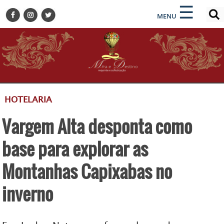
×
×
☰
ENCONTRE SUA NOTÍCIA
MENU
HOME
BELEZA
BUSINESS E NEGÓCIOS
CULTURA
DESTINOS
HOTELARIA
EVENTOS
Vargem Alta desponta como
GASTRONOMIA
HOTELARIA
base para explorar as
MODA
Montanhas Capixabas no
PETS
inverno
SOCIAL
TURISMO
ZILDA BRANDÃO