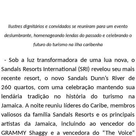
DICAS DE VIAGEM
QUEM SOMOS
Ilustres dignitários e convidados se reuniram para um evento
TV ZILDA BRANDÃO
deslumbrante, homenageando lendas do passado e celebrando o
ÚLTIMAS NOTÍCIAS
futuro do turismo na ilha caribenha
FALE CONOSCO
- Sob a luz transformadora de uma lua nova, o
Sandals Resorts International (SRI) revelou seu mais
recente resort, o novo Sandals Dunn’s River de
260 quartos, com uma celebração mantendo sua
lendária tradição no história do turismo na
Jamaica. A noite reuniu líderes do Caribe, membros
valiosos da família Sandals Resorts e os principais
artistas da Jamaica, incluindo ao vencedor do
GRAMMY Shaggy e a vencedora do “The Voice”