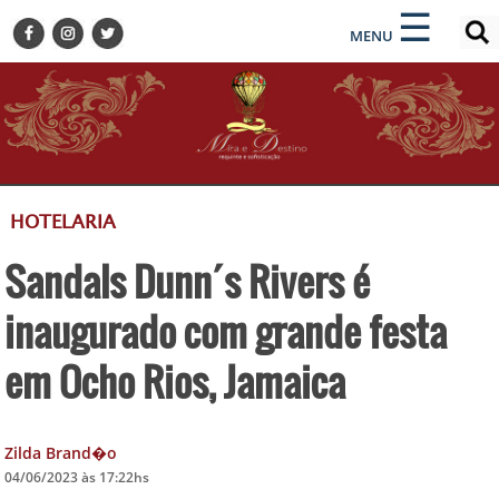
×
×
☰
ENCONTRE SUA NOTÍCIA
MENU
HOME
BELEZA
BUSINESS E NEGÓCIOS
CULTURA
DESTINOS
HOTELARIA
EVENTOS
Sandals Dunn´s Rivers é
GASTRONOMIA
HOTELARIA
inaugurado com grande festa
MODA
em Ocho Rios, Jamaica
PETS
SOCIAL
Zilda Brand�o
TURISMO
04/06/2023 às 17:22hs
ZILDA BRANDÃO