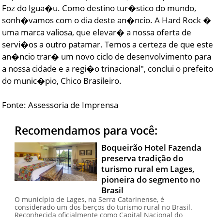
Foz do Igua�u. Como destino tur�stico do mundo,
sonh�vamos com o dia deste an�ncio. A Hard Rock �
uma marca valiosa, que elevar� a nossa oferta de
servi�os a outro patamar. Temos a certeza de que este
an�ncio trar� um novo ciclo de desenvolvimento para
a nossa cidade e a regi�o trinacional", conclui o prefeito
do munic�pio, Chico Brasileiro.
Fonte: Assessoria de Imprensa
Recomendamos para você:
Boqueirão Hotel Fazenda
preserva tradição do
turismo rural em Lages,
pioneira do segmento no
Brasil
O município de Lages, na Serra Catarinense, é
considerado um dos berços do turismo rural no Brasil.
Reconhecida oficialmente como Capital Nacional do