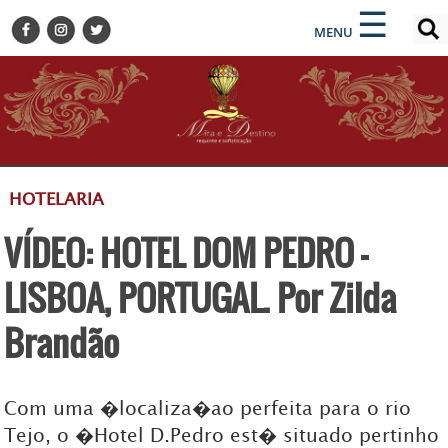
×
×
☰
ENCONTRE SUA NOTÍCIA
MENU
HOME
BELEZA
BUSINESS E NEGÓCIOS
CULTURA
DESTINOS
HOTELARIA
EVENTOS
VÍDEO: HOTEL DOM PEDRO -
GASTRONOMIA
HOTELARIA
LISBOA, PORTUGAL. Por Zilda
MODA
Brandão
PETS
SOCIAL
Com uma �localiza�ao perfeita para o rio
TURISMO
Tejo, o �Hotel D.Pedro est� situado pertinho
ZILDA BRANDÃO