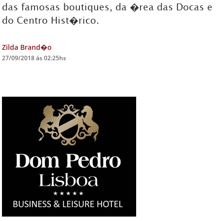
das famosas boutiques, da �rea das Docas e
do Centro Hist�rico.
DICAS DE VIAGEM
QUEM SOMOS
Zilda Brand�o
TV ZILDA BRANDÃO
27/09/2018 às 02:25hs
ÚLTIMAS NOTÍCIAS
FALE CONOSCO