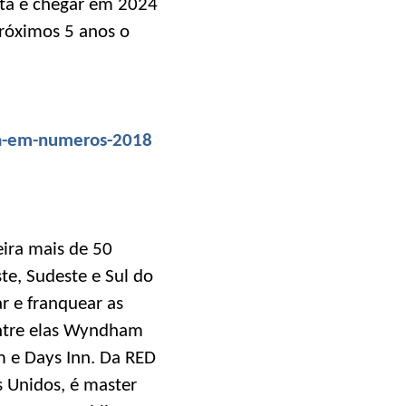
eta é chegar em 2024
róximos 5 anos o
ria-em-numeros-2018
eira mais de 50
e, Sudeste e Sul do
ar e franquear as
ntre elas Wyndham
e Days Inn. Da RED
s Unidos, é master