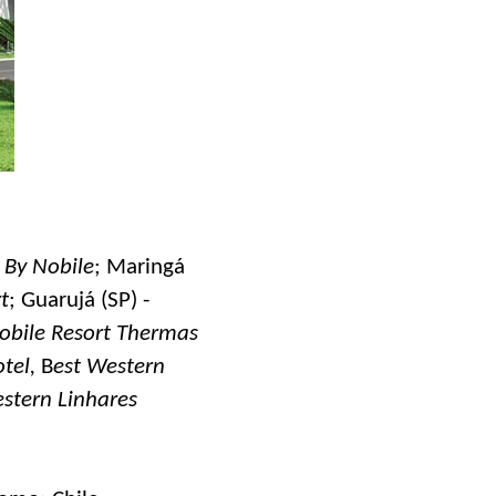
 By Nobile
; Maringá
t
; Guarujá (SP) -
obile Resort Thermas
tel,
B
est Western
estern Linhares