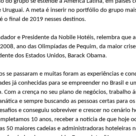
o do grupo se estende à América Latina, em países c
 Uruguai. A meta é inserir no portfólio do grupo mai
o final de 2019 nesses destinos.
ndador e Presidente da Nobile Hotéis, relembra que a
 2008, ano das Olimpíadas de Pequim, da maior cris
idente dos Estados Unidos, Barack Obama.
nos se passaram e muitas foram as experiências e con
dades já conhecidas para se empreender no Brasil e 
o. Com a crença no seu plano de negócios, trabalho á
fanática e sempre buscando as pessoas certas para os 
safios e conseguiu sobreviver e crescer no cenário ho
mpletamos 10 anos, receber a notícia de que hoje 
as 50 maiores cadeias e administradoras hoteleiras n