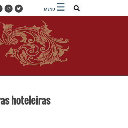
×
×
☰
MENU
as hoteleiras