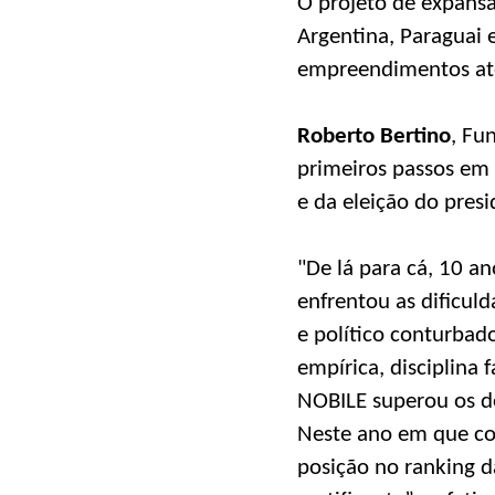
O projeto de expansã
Argentina, Paraguai e
empreendimentos até 
Roberto Bertino
, Fu
primeiros passos em
e da eleição do pres
"De lá para cá, 10 a
enfrentou as dificul
e político conturbad
empírica, disciplina 
NOBILE superou os de
Neste ano em que co
posição no ranking d