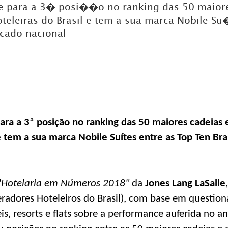
e para a 3� posi��o no ranking das 50 maiore
teleiras do Brasil e tem a sua marca Nobile Su
DICAS DE VIAGEM
cado nacional
QUEM SOMOS
TV ZILDA BRANDÃO
ÚLTIMAS NOTÍCIAS
FALE CONOSCO
ara a 3ª posição no ranking das 50 maiores cadeias 
 e tem a sua marca Nobile Suítes entre as Top Ten B
"
Hotelaria em Números 2018"
da
Jones Lang LaSalle
adores Hoteleiros do Brasil), com base em question
is, resorts e flats sobre a performance auferida no a