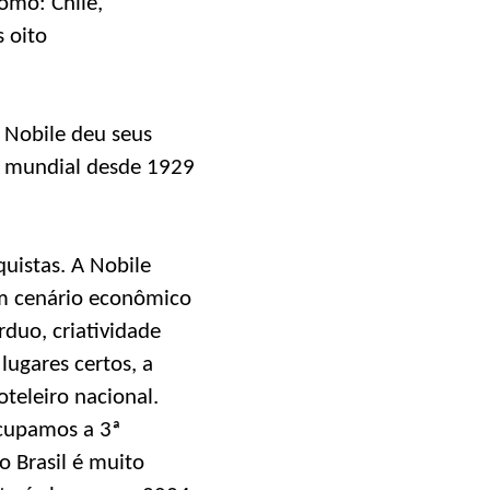
omo: Chile,
s oito
 Nobile deu seus
e mundial desde 1929
quistas. A Nobile
um cenário econômico
rduo, criatividade
lugares certos, a
teleiro nacional.
ocupamos a 3ª
o Brasil é muito