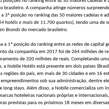
 posições no ranking entre as 50 maiores cadeias e 
o brasileiro. A companha atinge números surpreende
 a 3ª posição no ranking das 50 maiores cadeias e a
54 hotéis e mais de 11.700 quartos)
, tendo uma de 
Ten Brands
do mercado brasileiro.
 a 1ª posição do ranking entre as redes de capital
nto da companhia em 2017 foi de 264 milhões de reai
uramento de 320 milhões de reais. Completando um
 a Nobile Hotéis está presente em dois países (Brasil
 regiões do país, em mais de 30 cidades e em 16 es
 empreendimentos sob sua administração, dentre eles
 e long stays. Além disso, a Nobile comercializa um i
arcas hoteleiras nacionais próprias e internacionai
ras previstas para os próximos 18 meses em diversas 