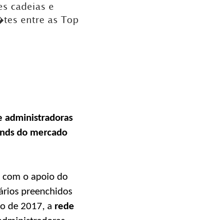
s cadeias e
�tes entre as Top
e administradoras
rands do mercado
, com o apoio do
ários preenchidos
no de 2017, a
rede