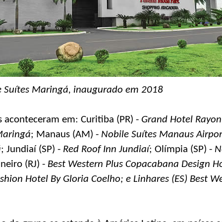
e Suítes Maringá, inaugurado em 2018
s aconteceram em: Curitiba (PR) -
Grand Hotel Rayon
Maringá
; Manaus (AM) -
Nobile Suítes Manaus Airpor
á
; Jundiaí (SP) -
Red Roof Inn Jundiaí
; Olímpia (SP) -
N
aneiro (RJ) -
Best Western Plus Copacabana Design Ho
hion Hotel By Gloria Coelho; e Linhares (ES) Best W