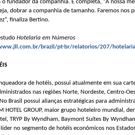
iza o fundador da companhia. E completa, "A nossa m
seja, dobrar a companhia de tamanho. Faremos nos p
”, finaliza Bertino.
estudo
Hotelaria em Números
www.jll.com.br/brazil/pt-br/relatorios/207/hotela
ÉIS
nqueadora de hotéis, possui atualmente em sua cart
nistrados nas regiões Norte, Nordeste, Centro-Oest
 No Brasil possui alianças estratégicas para administr
HOTEL GROUP, maior grupo hoteleiro mundial, de
el, TRYP By Wyndham, Baymont Suítes By Wyndham 
 líder no segmento de hotéis econômicos nos Estado