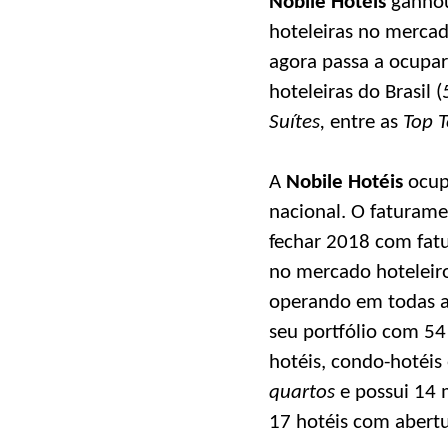
Nobile Hotéis
ganhou
hoteleiras no mercad
agora passa a ocupar
hoteleiras do Brasil (
Suítes,
entre as
Top 
A
Nobile Hotéis
ocupa
nacional. O faturame
fechar 2018 com fat
no mercado hoteleiro,
operando em todas as
seu portfólio com 54
hotéis, condo-hotéis
quartos
e possui 14 m
17 hotéis com abertu