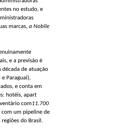
administradoras
ntes no estudo, e
dministradoras
suas marcas,
a Nobile
 genuinamente
s, e a previsão é
a década de atuação
 e Paraguai),
tados, e conta em
: hotéis, apart
nventário com
11.700
s, com um pipeline de
regiões do Brasil.