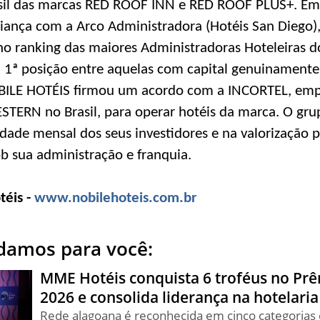
sil das marcas RED ROOF INN e RED ROOF PLUS+. Em
iança com a Arco Administradora (Hotéis San Diego),
no ranking das maiores Administradoras Hoteleiras 
 1ª posição entre aquelas com capital genuinamente
BILE HOTÉIS firmou um acordo com a INCORTEL, emp
STERN no Brasil, para operar hotéis da marca. O gr
idade mensal dos seus investidores e na valorização 
 sua administração e franquia.
téis -
www.nobilehoteis.com.br
amos para você:
MME Hotéis conquista 6 troféus no Prê
2026 e consolida liderança na hotelari
Rede alagoana é reconhecida em cinco categorias 