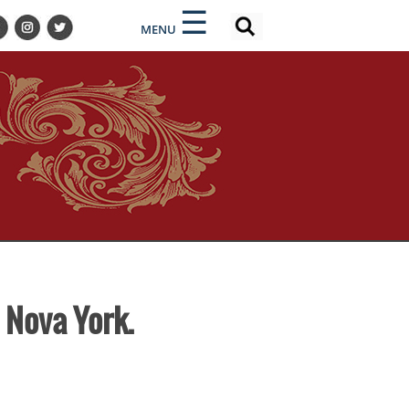
×
×
☰
MENU
 Nova York.