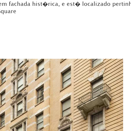
em fachada hist�rica, e est� localizado pertin
Square
DICAS DE VIAGEM
QUEM SOMOS
TV ZILDA BRANDÃO
ÚLTIMAS NOTÍCIAS
FALE CONOSCO