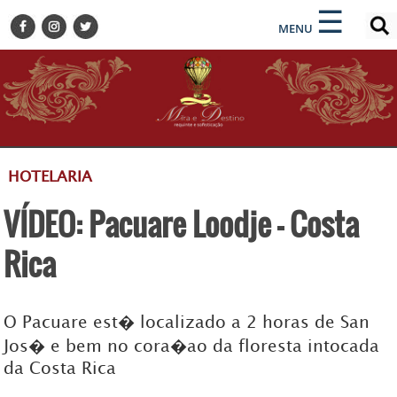
×
×
☰
ENCONTRE SUA NOTÍCIA
MENU
HOME
BELEZA
BUSINESS E NEGÓCIOS
CULTURA
DESTINOS
HOTELARIA
EVENTOS
VÍDEO: Pacuare Loodje - Costa
GASTRONOMIA
HOTELARIA
Rica
MODA
PETS
O Pacuare est� localizado a 2 horas de San
SOCIAL
Jos� e bem no cora�ao da floresta intocada
TURISMO
da Costa Rica
ZILDA BRANDÃO