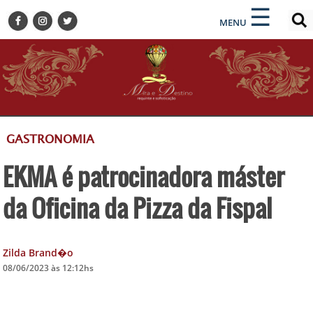
×
×
☰
ENCONTRE SUA NOTÍCIA
MENU
HOME
BELEZA
BUSINESS E NEGÓCIOS
CULTURA
DESTINOS
GASTRONOMIA
EVENTOS
EKMA é patrocinadora máster
GASTRONOMIA
HOTELARIA
da Oficina da Pizza da Fispal
MODA
PETS
Zilda Brand�o
SOCIAL
08/06/2023 às 12:12hs
TURISMO
ZILDA BRANDÃO