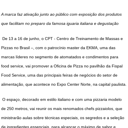
DICAS DE VIAGEM
A marca faz ativação junto ao público com exposição dos produtos
QUEM SOMOS
que facilitam no preparo da famosa iguaria italiana e degustação
TV ZILDA BRANDÃO
De 13 a 16 de junho, o CPT - Centro de Treinamento de Massas e
ÚLTIMAS NOTÍCIAS
Pizzas no Brasil –, com o patrocínio master da EKMA, uma das
FALE CONOSCO
marcas líderes no segmento de atomatados e condimentos para
food service, vai promover a Oficina de Pizza no pavilhão da Fispal
Food Service, uma das principais feiras de negócios do setor de
alimentação, que acontece no Expo Center Norte, na capital paulista.
O espaço, decorado em estilo italiano e com uma pizzaria modelo
de 250 metros, vai reunir os mais renomados chefs pizzaiolos, que
ministrarão aulas sobre técnicas especiais, os segredos e a seleção
de ingredientes essenciais, para alcançar o máximo de sabor e