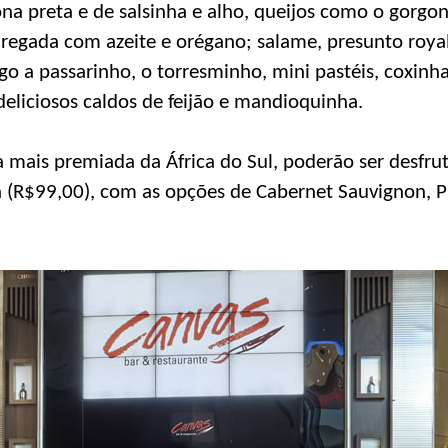
ona preta e de salsinha e alho, queijos como o gorgon
 regada com azeite e orégano; salame, presunto royal
o a passarinho, o torresminho, mini pastéis, coxinha 
eliciosos caldos de feijão e mandioquinha.
a mais premiada da África do Sul, poderão ser desfru
a (R$99,00), com as opções de Cabernet Sauvignon, 