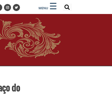
×
×
☰
MENU
aço do