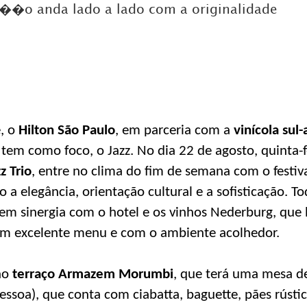
a��o anda lado a lado com a originalidade
DICAS DE VIAGEM
QUEM SOMOS
TV ZILDA BRANDÃO
ÚLTIMAS NOTÍCIAS
FALE CONOSCO
, o
Hilton São Paulo
, em parceria com a
vinícola sul
tem como foco, o Jazz. No dia 22 de agosto, quinta-f
z Trio
, entre no clima do fim de semana com o festiva
 a elegância, orientação cultural e a sofisticação. To
o em sinergia com o hotel e os vinhos Nederburg, qu
m excelente menu e com o ambiente acolhedor.
no
terraço Armazem Morumbi
, que terá uma mesa d
essoa), que conta com ciabatta, baguette, pães rústic