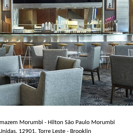
rmazem Morumbi - Hilton São Paulo Morumbi
nidas, 12901, Torre Leste - Brooklin