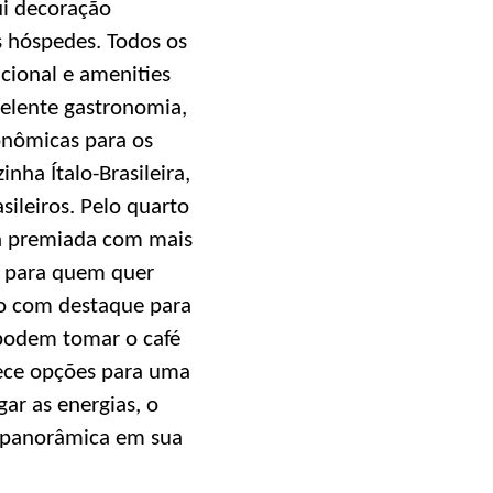
ui decoração
 hóspedes. Todos os
cional e amenities
celente gastronomia,
onômicas para os
nha Ítalo-Brasileira,
sileiros. Pelo quarto
ga premiada com mais
al para quem quer
do com destaque para
 podem tomar o café
rece opções para uma
ar as energias, o
a panorâmica em sua