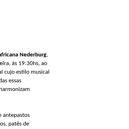
-africana Nederburg
,
eira, às 19:30hs, ao
l cujo estilo musical
das essas
e harmonizam
e antepastos
os, patês de