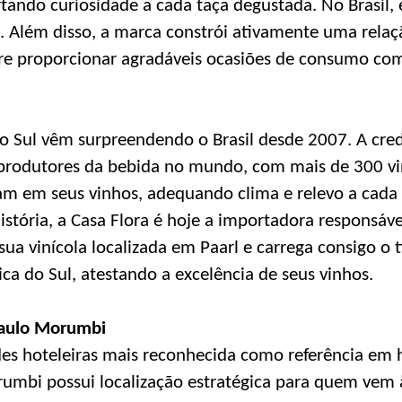
rtando curiosidade a cada taça degustada. No Brasil, 
. Além disso, a marca constrói ativamente uma rela
e proporcionar agradáveis ocasiões de consumo com 
do Sul vêm surpreendendo o Brasil desde 2007. A cred
 produtores da bebida no mundo, com mais de 300 vi
am em seus vinhos, adequando clima e relevo a cada
stória, a Casa Flora é hoje a importadora responsáve
a vinícola localizada em Paarl e carrega consigo o tí
ca do Sul, atestando a excelência de seus vinhos.
Paulo Morumbi
es hoteleiras mais reconhecida como referência em h
umbi possui localização estratégica para quem vem à