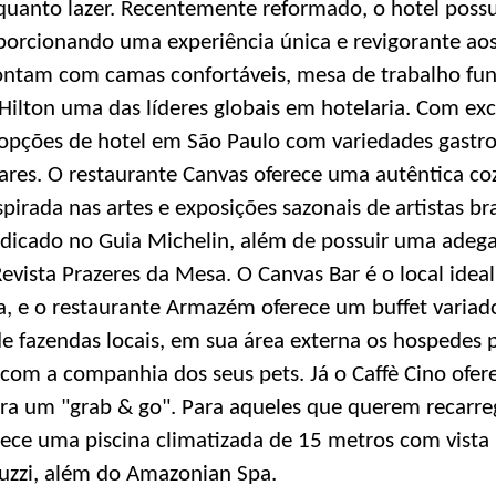
quanto lazer. Recentemente reformado, o hotel poss
orcionando uma experiência única e revigorante aos
ntam com camas confortáveis, mesa de trabalho fun
ilton uma das líderes globais em hotelaria. Com ex
opções de hotel em São Paulo com variedades gastr
res. O restaurante Canvas oferece uma autêntica cozi
rada nas artes e exposições sazonais de artistas bra
indicado no Guia Michelin, além de possuir uma ade
Revista Prazeres da Mesa. O Canvas Bar é o local ide
dia, e o restaurante Armazém oferece um buffet varia
de fazendas locais, em sua área externa os hospedes
com a companhia dos seus pets. Já o Caffè Cino ofe
ara um "grab & go". Para aqueles que querem recarreg
rece uma piscina climatizada de 15 metros com vist
cuzzi, além do Amazonian Spa.