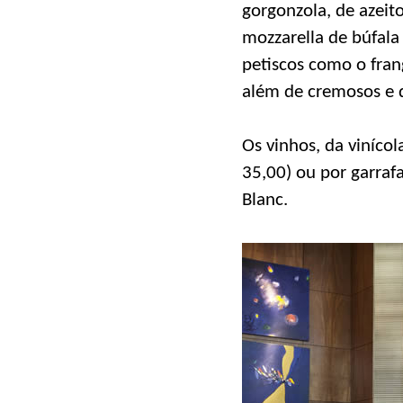
gorgonzola, de azeit
mozzarella de búfala
petiscos como o frang
além de cremosos e d
Os vinhos, da vinícol
35,00) ou por garraf
Blanc.