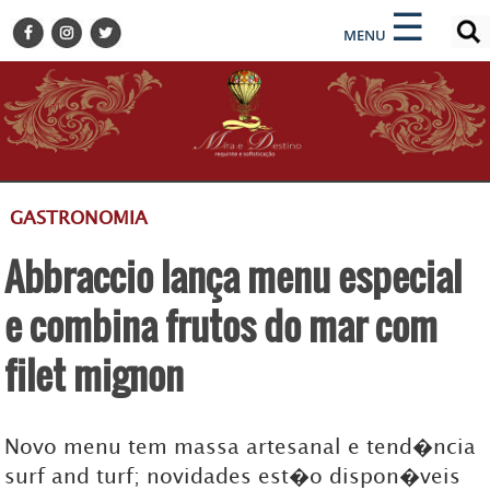
×
×
☰
ENCONTRE SUA NOTÍCIA
MENU
HOME
BELEZA
BUSINESS E NEGÓCIOS
CULTURA
DESTINOS
GASTRONOMIA
EVENTOS
Abbraccio lança menu especial
GASTRONOMIA
HOTELARIA
e combina frutos do mar com
MODA
filet mignon
PETS
SOCIAL
Novo menu tem massa artesanal e tend�ncia
TURISMO
surf and turf; novidades est�o dispon�veis
ZILDA BRANDÃO