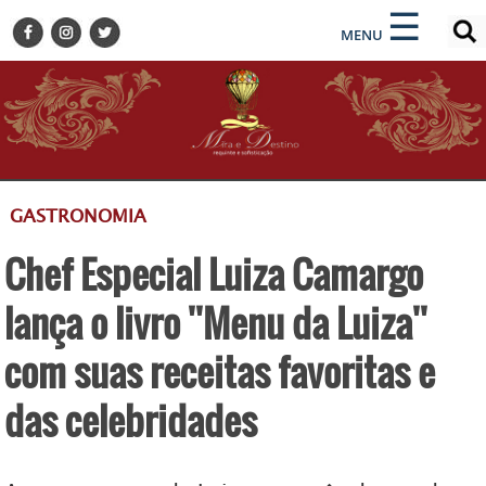
×
×
☰
ENCONTRE SUA NOTÍCIA
MENU
HOME
BELEZA
BUSINESS E NEGÓCIOS
CULTURA
DESTINOS
GASTRONOMIA
EVENTOS
Chef Especial Luiza Camargo
GASTRONOMIA
HOTELARIA
lança o livro ''Menu da Luiza''
MODA
com suas receitas favoritas e
PETS
das celebridades
SOCIAL
TURISMO
ZILDA BRANDÃO