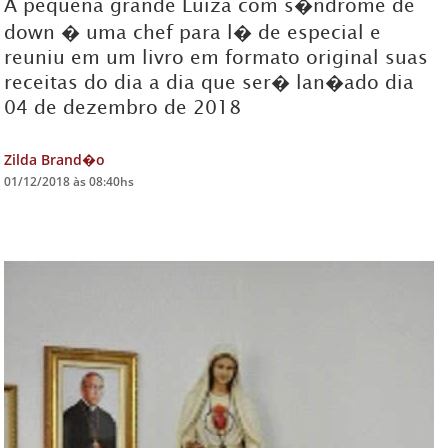
A pequena grande Luiza com s�ndrome de
down � uma chef para l� de especial e
DICAS DE VIAGEM
reuniu em um livro em formato original suas
QUEM SOMOS
receitas do dia a dia que ser� lan�ado dia
04 de dezembro de 2018
TV ZILDA BRANDÃO
ÚLTIMAS NOTÍCIAS
Zilda Brand�o
FALE CONOSCO
01/12/2018 às 08:40hs