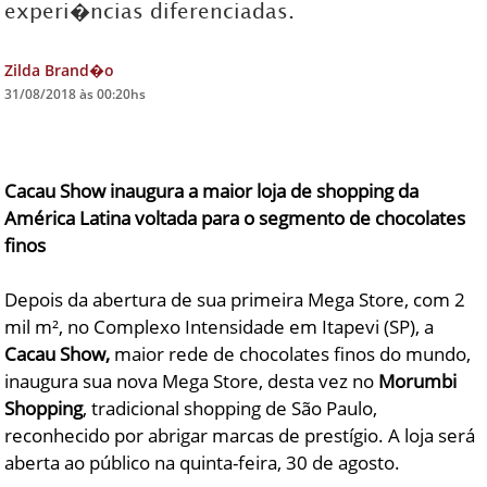
experi�ncias diferenciadas.
DICAS DE VIAGEM
Zilda Brand�o
QUEM SOMOS
31/08/2018 às 00:20hs
TV ZILDA BRANDÃO
ÚLTIMAS NOTÍCIAS
Cacau Show inaugura a maior loja de shopping da
FALE CONOSCO
América Latina voltada para o segmento de chocolates
finos
Depois da abertura de sua primeira Mega Store, com 2
mil m², no Complexo Intensidade em Itapevi (SP), a
Cacau Show,
maior rede de chocolates finos do mundo,
inaugura sua nova Mega Store, desta vez no
Morumbi
Shopping
, tradicional shopping de São Paulo,
reconhecido por abrigar marcas de prestígio. A loja será
aberta ao público na quinta-feira, 30 de agosto.