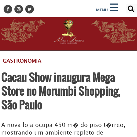
×
×
☰
ENCONTRE SUA NOTÍCIA
MENU
HOME
BELEZA
BUSINESS E NEGÓCIOS
CULTURA
DESTINOS
GASTRONOMIA
EVENTOS
Cacau Show inaugura Mega
GASTRONOMIA
HOTELARIA
Store no Morumbi Shopping,
MODA
São Paulo
PETS
SOCIAL
A nova loja ocupa 450 m� do piso t�rreo,
TURISMO
mostrando um ambiente repleto de
ZILDA BRANDÃO