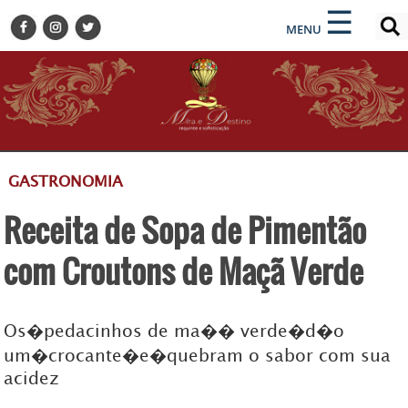
×
×
☰
ENCONTRE SUA NOTÍCIA
MENU
HOME
BELEZA
BUSINESS E NEGÓCIOS
CULTURA
DESTINOS
GASTRONOMIA
EVENTOS
Receita de Sopa de Pimentão
GASTRONOMIA
HOTELARIA
com Croutons de Maçã Verde
MODA
PETS
Os�pedacinhos de ma�� verde�d�o
SOCIAL
um�crocante�e�quebram o sabor com sua
TURISMO
acidez
ZILDA BRANDÃO