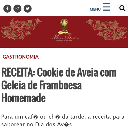
×
×
☰
ENCONTRE SUA NOTÍCIA
MENU
HOME
BELEZA
BUSINESS E NEGÓCIOS
CULTURA
DESTINOS
GASTRONOMIA
EVENTOS
RECEITA: Cookie de Aveia com
GASTRONOMIA
HOTELARIA
Geleia de Framboesa
MODA
Homemade
PETS
SOCIAL
Para um caf� ou ch� da tarde, a receita para
TURISMO
saborear no Dia dos Av�s
ZILDA BRANDÃO