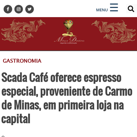
×
×
☰
ENCONTRE SUA NOTÍCIA
MENU
HOME
BELEZA
BUSINESS E NEGÓCIOS
CULTURA
DESTINOS
GASTRONOMIA
EVENTOS
Scada Café oferece espresso
GASTRONOMIA
HOTELARIA
especial, proveniente de Carmo
MODA
de Minas, em primeira loja na
PETS
capital
SOCIAL
TURISMO
ZILDA BRANDÃO