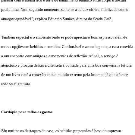
paladar com o aroma rico e forte de baunilha. O balanço entre corpo e doçura
predomina. Num segundo momento, sente-se a acidez cítrica, finalizada com o
amargor agradável”, explica Eduardo Simões, diretor do Scada Café.
Também especial é o ambiente onde se pode apreciar o bom espresso, além de
outras opções em bebidas e comidas. Confortável e aconchegante, a casa convida
a um encontro com amigos e a momentos de reflexão. Afinal, o serviço é
atencioso e procura deixar a clientela à vontade para uma boa conversa, a leitura
de um livro e até a conexão com o mundo externo pela Internet, já que oferece
rede wi-fi gratuita.
Cardápio para todos os gostos
São muitos os destaques da casa: as bebidas preparadas à base do espresso