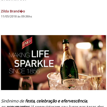
DICAS DE VIAGEM
Zilda Brand�o
11/05/2018 às 09:36hs
QUEM SOMOS
TV ZILDA BRANDÃO
ÚLTIMAS NOTÍCIAS
FALE CONOSCO
Sinônimo de
festa, celebração e efervescência
,
os
espumantes
já conquistaram seu lugar nas taças dos