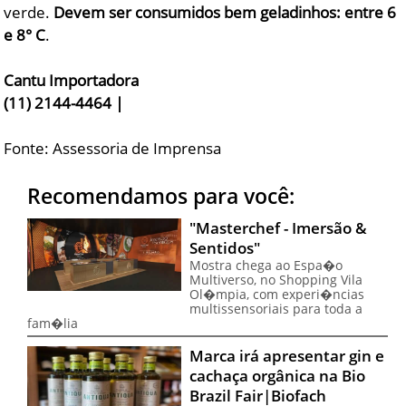
verde.
Devem ser consumidos bem geladinhos: entre 6
e 8° C
.
Cantu Importadora
(11) 2144-4464 |
Fonte: Assessoria de Imprensa
Recomendamos para você:
"Masterchef - Imersão &
Sentidos"
Mostra chega ao Espa�o
Multiverso, no Shopping Vila
Ol�mpia, com experi�ncias
multissensoriais para toda a
fam�lia
Marca irá apresentar gin e
cachaça orgânica na Bio
Brazil Fair|Biofach