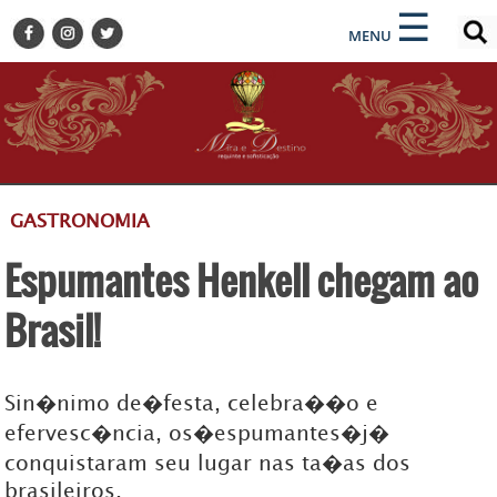
×
×
☰
ENCONTRE SUA NOTÍCIA
MENU
HOME
BELEZA
BUSINESS E NEGÓCIOS
CULTURA
DESTINOS
GASTRONOMIA
EVENTOS
Espumantes Henkell chegam ao
GASTRONOMIA
HOTELARIA
Brasil!
MODA
PETS
Sin�nimo de�festa, celebra��o e
SOCIAL
efervesc�ncia, os�espumantes�j�
TURISMO
conquistaram seu lugar nas ta�as dos
brasileiros.
ZILDA BRANDÃO