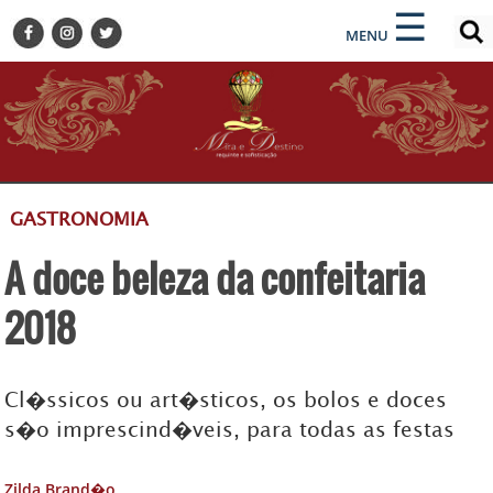
×
×
☰
ENCONTRE SUA NOTÍCIA
MENU
HOME
BELEZA
BUSINESS E NEGÓCIOS
CULTURA
DESTINOS
GASTRONOMIA
EVENTOS
A doce beleza da confeitaria
GASTRONOMIA
HOTELARIA
2018
MODA
PETS
Cl�ssicos ou art�sticos, os bolos e doces
SOCIAL
s�o imprescind�veis, para todas as festas
TURISMO
Zilda Brand�o
ZILDA BRANDÃO