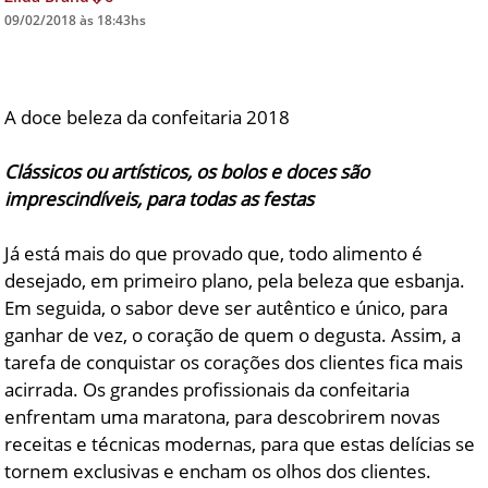
09/02/2018 às 18:43hs
DICAS DE VIAGEM
QUEM SOMOS
A doce beleza da confeitaria 2018
TV ZILDA BRANDÃO
ÚLTIMAS NOTÍCIAS
Clássicos ou artísticos, os bolos e doces são
FALE CONOSCO
imprescindíveis, para todas as festas
Já está mais do que provado que, todo alimento é
desejado, em primeiro plano, pela beleza que esbanja.
Em seguida, o sabor deve ser autêntico e único, para
ganhar de vez, o coração de quem o degusta. Assim, a
tarefa de conquistar os corações dos clientes fica mais
acirrada. Os grandes profissionais da confeitaria
enfrentam uma maratona, para descobrirem novas
receitas e técnicas modernas, para que estas delícias se
tornem exclusivas e encham os olhos dos clientes.