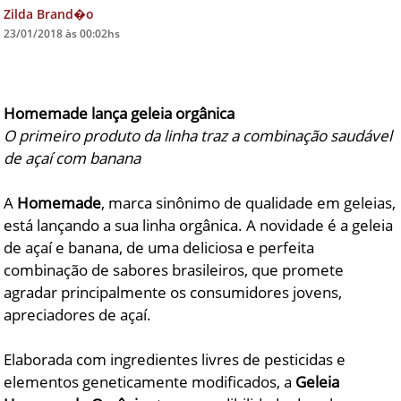
Zilda Brand�o
23/01/2018 às 00:02hs
DICAS DE VIAGEM
QUEM SOMOS
TV ZILDA BRANDÃO
Homemade lança geleia orgânica
ÚLTIMAS NOTÍCIAS
O primeiro produto da linha traz a combinação saudável
de açaí com banana
FALE CONOSCO
A
Homemade
, marca sinônimo de qualidade em geleias,
está lançando a sua linha orgânica. A novidade é a geleia
de açaí e banana, de uma deliciosa e perfeita
combinação de sabores brasileiros, que promete
agradar principalmente os consumidores jovens,
apreciadores de açaí.
Elaborada com ingredientes livres de pesticidas e
elementos geneticamente modificados, a
Geleia