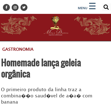
×
×
☰
ENCONTRE SUA NOTÍCIA
MENU
HOME
BELEZA
BUSINESS E NEGÓCIOS
CULTURA
DESTINOS
GASTRONOMIA
EVENTOS
Homemade lança geleia
GASTRONOMIA
HOTELARIA
orgânica
MODA
PETS
O primeiro produto da linha traz a
SOCIAL
combina��o saud�vel de a�a� com
banana
TURISMO
ZILDA BRANDÃO