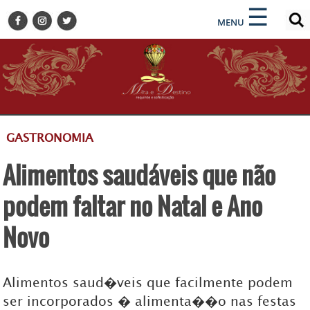
×
×
☰
ENCONTRE SUA NOTÍCIA
MENU
HOME
BELEZA
BUSINESS E NEGÓCIOS
CULTURA
DESTINOS
GASTRONOMIA
EVENTOS
Alimentos saudáveis que não
GASTRONOMIA
HOTELARIA
podem faltar no Natal e Ano
MODA
Novo
PETS
SOCIAL
Alimentos saud�veis que facilmente podem
TURISMO
ser incorporados � alimenta��o nas festas
ZILDA BRANDÃO