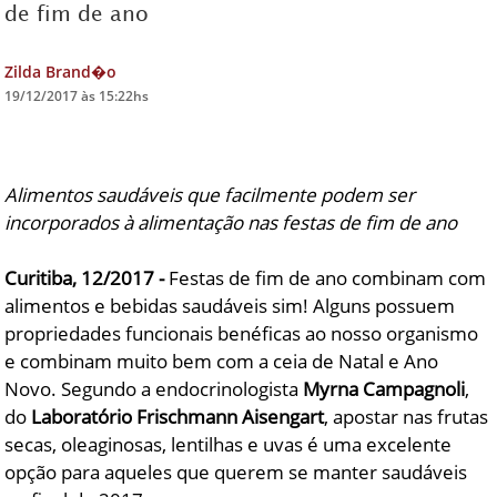
de fim de ano
DICAS DE VIAGEM
Zilda Brand�o
QUEM SOMOS
19/12/2017 às 15:22hs
TV ZILDA BRANDÃO
ÚLTIMAS NOTÍCIAS
Alimentos saudáveis que facilmente podem ser
FALE CONOSCO
incorporados à alimentação nas festas de fim de ano
Curitiba, 12/2017 -
Festas de fim de ano combinam com
alimentos e bebidas saudáveis sim! Alguns possuem
propriedades funcionais benéficas ao nosso organismo
e combinam muito bem com a ceia de Natal e Ano
Novo. Segundo a endocrinologista
Myrna Campagnoli
,
do
Laboratório Frischmann Aisengart
, apostar nas frutas
secas, oleaginosas, lentilhas e uvas é uma excelente
opção para aqueles que querem se manter saudáveis