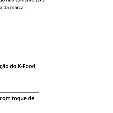
do não somente seus
a da marca.
ação do K-Food
o com toque de