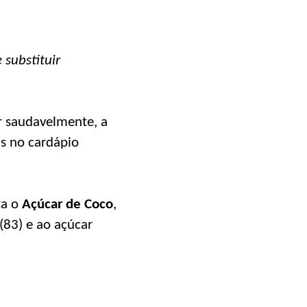
 substituir
r saudavelmente, a
s no cardápio
ta o
Açúcar de Coco
,
(83) e ao açúcar