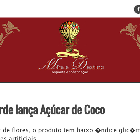
ENCONTRE SUA NOTÍCIA
HOME
BELEZA
BUSINESS E NEGÓCIOS
CULTURA
DESTINOS
EVENTOS
GASTRONOMIA
HOTELARIA
MODA
rde lança Açúcar de Coco
PETS
SOCIAL
TURISMO
r de flores, o produto tem baixo �ndice glic�
s artificiais
ZILDA BRANDÃO