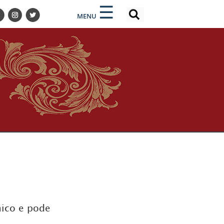
×
×
☰
MENU
mico e pode